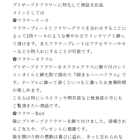
プリザーブドフラワーに特化して商品を出品
メインとしては
✿フラワーケーキ
フラワープレートとフラワーグラスを合わせすることに
よって2段ケーキのような華やかさでインテリアと飾っ
て頂けます。またフラワープレートはアクセサリーやキ
ーなど小物入れにすることが可能です。
✿フラワーカクテル
プリザーブドフラワーをカクテルグラスに飾り付けシリ
コンオイルと硬化剤で固めた『固まるハーバリウム』で
す。テーブルに飾って頂くといつもと違ったお食事時間
が楽しめます。
こちらは特にレストランや喫茶店など飲食店の方にも
ご覧頂きたい商品です。
✿フラワーBox
箱にプリザーブドフラワーを飾り付けました。結婚され
るご友人や、プレゼントに最適です。
箱を開けた時の感動は喜びに溢れ、きっと忘れられな